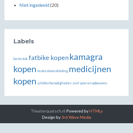
Niet ingedeeld
(20)
Labels
kamagra
fatbike kopen
beste kok
kopen
medicijnen
leuke dameskleding
kopen
schilderbenodigheden
snel spieren opbouwen
Theaterquatsch.nl
Powered by
HTMLy
Design by
3rd Wave Media