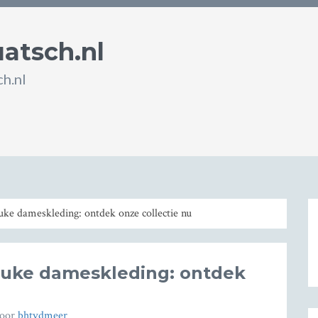
atsch.nl
h.nl
uke dameskleding: ontdek onze collectie nu
leuke dameskleding: ontdek
oor
bhtvdmeer