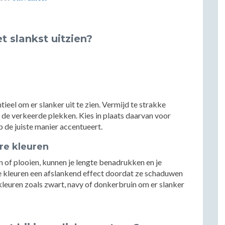
et slankst uitzien?
ieel om er slanker uit te zien. Vermijd te strakke
de verkeerde plekken. Kies in plaats daarvan voor
op de juiste manier accentueert.
ere kleuren
en of plooien, kunnen je lengte benadrukken en je
e kleuren een afslankend effect doordat ze schaduwen
kleuren zoals zwart, navy of donkerbruin om er slanker