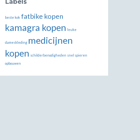
Labels
fatbike kopen
beste kok
kamagra kopen
leuke
medicijnen
dameskleding
kopen
schilderbenodigheden
snel spieren
opbouwen