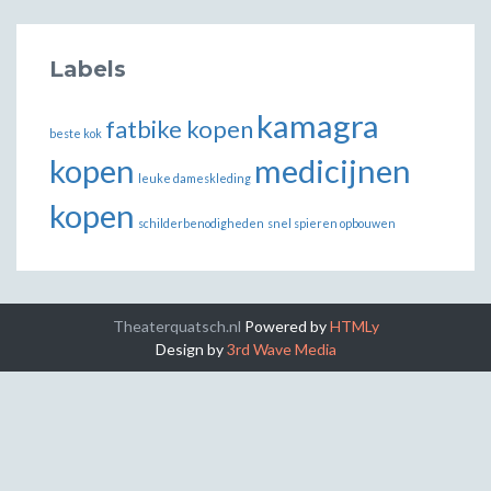
Labels
kamagra
fatbike kopen
beste kok
kopen
medicijnen
leuke dameskleding
kopen
schilderbenodigheden
snel spieren opbouwen
Theaterquatsch.nl
Powered by
HTMLy
Design by
3rd Wave Media