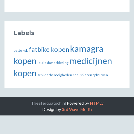
Labels
kamagra
fatbike kopen
beste kok
kopen
medicijnen
leuke dameskleding
kopen
schilderbenodigheden
snel spieren opbouwen
Theaterquatsch.nl
Powered by
HTMLy
Design by
3rd Wave Media